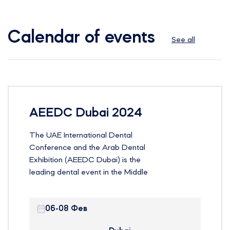
Calendar of events
See all
AEEDC Dubai 2024
The UAE International Dental
Conference and the Arab Dental
Exhibition (AEEDC Dubai) is the
leading dental event in the Middle
East, North Africa and South Asia
(MENASA) region and the second
06-08 Фев
largest dental event in the world.
The event is currently entering its